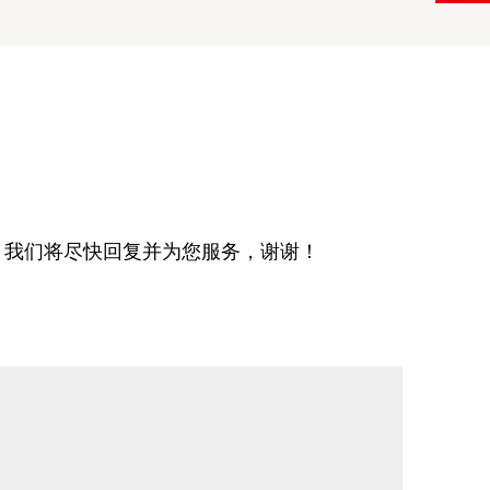
，我们将尽快回复并为您服务，谢谢！