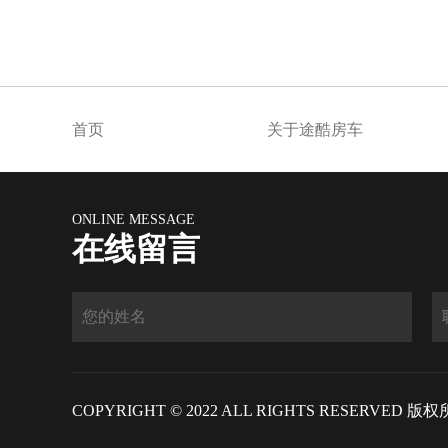
首页
关于途酷房车
ONLINE MESSAGE
在线留言
COPYRIGHT © 2022 ALL RIGHTS RESERVED 版