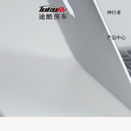
神行者
产品中心