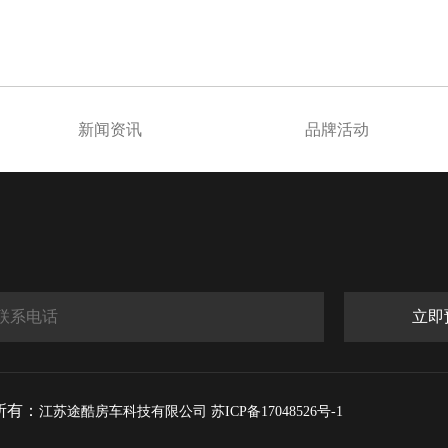
新闻资讯
品牌活动
权所有：
江苏途酷房车科技有限公司
苏ICP备17048526号-1