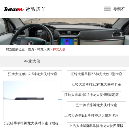
网站首页
导航栏
神行者
神行太保
神龙大侠
十三太保
您当前的位置：
首页
-
神龙大侠
-
神龙大侠
东风猛士
神龙大侠
产品中心
纵横四海
江铃大道单排2.5神龙大侠对卡座
江铃大道单排2.5神龙大侠U型卡座
关于途酷房车
江铃大道单排2.2神龙大侠对卡座
新闻资讯
江铃大道单排2.2神龙大侠4座固定床
品牌活动
五十铃单排神龙大侠对卡座
联系我们
上汽大通星际H单排神龙大侠对卡座
长安猎手单排神龙大侠对卡座（增程新能源）
上汽大通星际H单排神龙大侠四座版