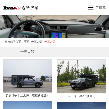
网站首页
导航栏
神行者
神行太保
神龙大侠
十三太保
您当前的位置：
首页
-
十三太保
-
十三太保
东风猛士
十三太保
产品中心
纵横四海
关于途酷房车
新闻资讯
品牌活动
联系我们
长安猎手十三太保（增程新能源）
五十铃D-MAX侧开门