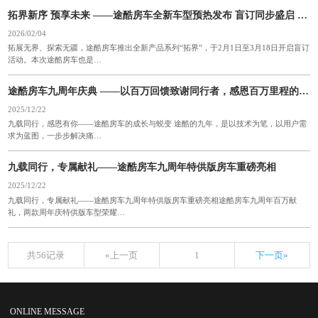
拓界新序 预享未来 ——途酷房车全新车型预热发布 盲订同步盛启 回应期待，价值之选，解锁户外生活新可能
2026/02/04
拓展无界、探索无疆，途酷房车推出全新产品系列“拓界”，于2月1日至3月18日开启盲订
活动。本次途酷房车也是…
途酷房车九周年庆典 ——以百万回馈致谢同行者，感恩百万里程的共创和陪伴
2025/12/22
九载同行，感恩有你——途酷房车的成长与蜕变 途酷的九年，是以技术为笔，以用户需
求为蓝图，一步步解决痛…
九载同行，专属献礼——途酷房车九周年特供版房车重磅亮相
2025/12/22
九载同行，专属献礼——途酷房车九周年特供版房车重磅亮相途酷房车九周年百万献
礼，两款周年庆特供版车型荣耀…
共56记录
«上一页
1
下一页»
ONLINE MESSAGE