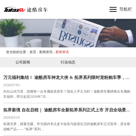
网站首页
导航栏
神行者
神行太保
神龙大侠
十三太保
您当前的位置：
首页
-
新闻资讯
-
新闻资讯
东风猛士
公司新闻
行业动态
产品中心
纵横四海
万元福利集结！ 途酷房车神龙大侠 & 拓界系列限时宠粉购车季，多重礼遇重磅来袭
关于途酷房车
2026/07/03
向往山河万里，想拥有一台专属旅居房车？现在入手正当时！途酷房车重磅推出专属购
新闻资讯
车福利，即日起至2026年7月…
品牌活动
拓界新境 自在启程｜ 途酷房车全新拓界系列正式上市 开启全场景旅居新体验
联系我们
2026/03/19
拓展无界，探索无疆。作为国内专注皮卡改装与旅居生活的途酷房车正式宣布，其全新
战略产品—— “拓界”系列…