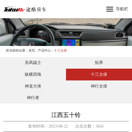
网站首页
导航栏
神行者
神行太保
神龙大侠
十三太保
您当前的位置：
首页
-
产品中心
-
十三太保
东风猛士
东风猛士
拓界
产品中心
纵横四海
纵横四海
十三太保
关于途酷房车
神龙大侠
神行太保
新闻资讯
神行者
品牌活动
联系我们
江西五十铃
发布时间：2023-08-22 点击次数：3641