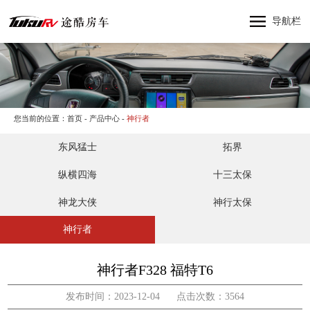
网站首页
导航栏
神行者
神行太保
神龙大侠
十三太保
您当前的位置：
首页
-
产品中心
-
神行者
东风猛士
东风猛士
拓界
产品中心
纵横四海
纵横四海
十三太保
关于途酷房车
神龙大侠
神行太保
新闻资讯
神行者
品牌活动
联系我们
神行者F328 福特T6
发布时间：2023-12-04 点击次数：3564