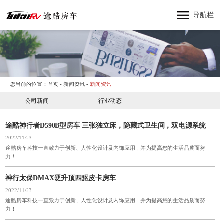
网站首页
导航栏
神行者
神行太保
神龙大侠
十三太保
您当前的位置：
首页
-
新闻资讯
-
新闻资讯
东风猛士
公司新闻
行业动态
产品中心
纵横四海
途酷神行者D590B型房车 三张独立床，隐藏式卫生间，双电源系统
关于途酷房车
2022/11/23
途酷房车科技一直致力于创新、人性化设计及内饰应用，并为提高您的生活品质而努
新闻资讯
力！
品牌活动
神行太保DMAX硬升顶四驱皮卡房车
联系我们
2022/11/23
途酷房车科技一直致力于创新、人性化设计及内饰应用，并为提高您的生活品质而努
力！