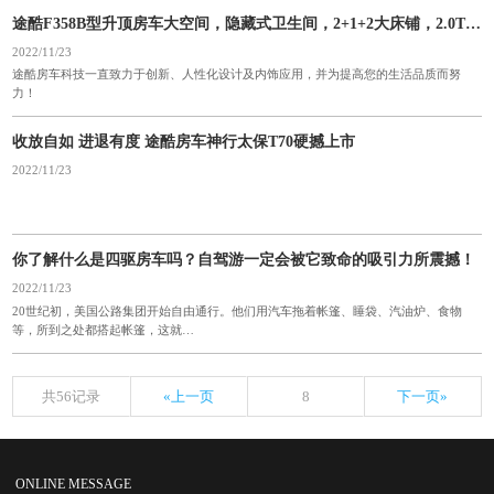
途酷F358B型升顶房车大空间，隐藏式卫生间，2+1+2大床铺，2.0T自动挡可下地库
2022/11/23
途酷房车科技一直致力于创新、人性化设计及内饰应用，并为提高您的生活品质而努
力！
收放自如 进退有度 途酷房车神行太保T70硬撼上市
2022/11/23
你了解什么是四驱房车吗？自驾游一定会被它致命的吸引力所震撼！
2022/11/23
20世纪初，美国公路集团开始自由通行。他们用汽车拖着帐篷、睡袋、汽油炉、食物
等，所到之处都搭起帐篷，这就…
共56记录
«上一页
8
下一页»
ONLINE MESSAGE